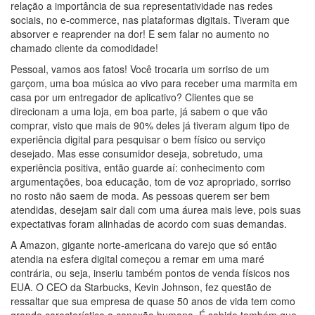
relação a importância de sua representatividade nas redes
sociais, no e-commerce, nas plataformas digitais. Tiveram que
absorver e reaprender na dor! E sem falar no aumento no
chamado cliente da comodidade!
Pessoal, vamos aos fatos! Você trocaria um sorriso de um
garçom, uma boa música ao vivo para receber uma marmita em
casa por um entregador de aplicativo? Clientes que se
direcionam a uma loja, em boa parte, já sabem o que vão
comprar, visto que mais de 90% deles já tiveram algum tipo de
experiência digital para pesquisar o bem físico ou serviço
desejado. Mas esse consumidor deseja, sobretudo, uma
experiência positiva, então guarde aí: conhecimento com
argumentações, boa educação, tom de voz apropriado, sorriso
no rosto não saem de moda. As pessoas querem ser bem
atendidas, desejam sair dali com uma áurea mais leve, pois suas
expectativas foram alinhadas de acordo com suas demandas.
A Amazon, gigante norte-americana do varejo que só então
atendia na esfera digital começou a remar em uma maré
contrária, ou seja, inseriu também pontos de venda físicos nos
EUA. O CEO da Starbucks, Kevin Johnson, fez questão de
ressaltar que sua empresa de quase 50 anos de vida tem como