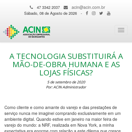
acin@acin.com.br
47 3342 2037
Sábado, 08 de Agosto de 2026
-
Toggl
navig
A TECNOLOGIA SUBSTITUIRÁ A
MÃO-DE-OBRA HUMANA E AS
LOJAS FÍSICAS?
5 de setembro de 2020
Por: ACIN Administrador
Como cliente e como amante do varejo e das prestações de
serviço nunca me imaginei comprando exclusivamente em um
ambiente digital. Quando estive em janeiro na maior feira de
varejo do mundo: a NRF, realizada em Nova York, a minha
expectativa era enorme com relação a este dilema que cresce