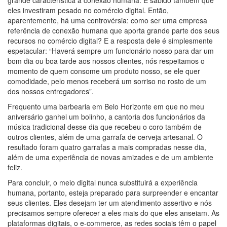
grande característica a conexão humana. É sabido também que
eles investiram pesado no comércio digital. Então,
aparentemente, há uma controvérsia: como ser uma empresa
referência de conexão humana que aporta grande parte dos seus
recursos no comércio digital? E a resposta dele é simplesmente
espetacular: “Haverá sempre um funcionário nosso para dar um
bom dia ou boa tarde aos nossos clientes, nós respeitamos o
momento de quem consome um produto nosso, se ele quer
comodidade, pelo menos receberá um sorriso no rosto de um
dos nossos entregadores”.
Frequento uma barbearia em Belo Horizonte em que no meu
aniversário ganhei um bolinho, a cantoria dos funcionários da
música tradicional desse dia que recebeu o coro também de
outros clientes, além de uma garrafa de cerveja artesanal. O
resultado foram quatro garrafas a mais compradas nesse dia,
além de uma experiência de novas amizades e de um ambiente
feliz.
Para concluir, o meio digital nunca substituirá a experiência
humana, portanto, esteja preparado para surpreender e encantar
seus clientes. Eles desejam ter um atendimento assertivo e nós
precisamos sempre oferecer a eles mais do que eles anseiam. As
plataformas digitais, o e-commerce, as redes sociais têm o papel