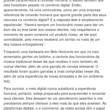
grande característica a conexão humana. É sabido também que
eles investiram pesado no comércio digital. Então,
aparentemente, há uma controvérsia: como ser uma empresa
referência de conexão humana que aporta grande parte dos seus
recursos no comércio digital? E a resposta dele é simplesmente
espetacular: “Haverá sempre um funcionário nosso para dar um
bom dia ou boa tarde aos nossos clientes, nós respeitamos o
momento de quem consome um produto nosso, se ele quer
comodidade, pelo menos receberá um sorriso no rosto de um
dos nossos entregadores”.
Frequento uma barbearia em Belo Horizonte em que no meu
aniversário ganhei um bolinho, a cantoria dos funcionários da
música tradicional desse dia que recebeu o coro também de
outros clientes, além de uma garrafa de cerveja artesanal. O
resultado foram quatro garrafas a mais compradas nesse dia,
além de uma experiência de novas amizades e de um ambiente
feliz.
Para concluir, o meio digital nunca substituirá a experiência
humana, portanto, esteja preparado para surpreender e encantar
seus clientes. Eles desejam ter um atendimento assertivo e nós
precisamos sempre oferecer a eles mais do que eles anseiam. As
plataformas digitais, o e-commerce, as redes sociais têm o papel