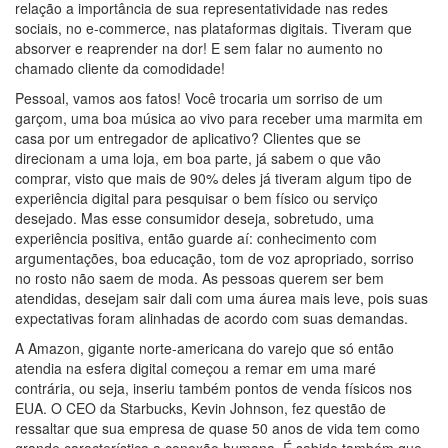
relação a importância de sua representatividade nas redes
sociais, no e-commerce, nas plataformas digitais. Tiveram que
absorver e reaprender na dor! E sem falar no aumento no
chamado cliente da comodidade!
Pessoal, vamos aos fatos! Você trocaria um sorriso de um
garçom, uma boa música ao vivo para receber uma marmita em
casa por um entregador de aplicativo? Clientes que se
direcionam a uma loja, em boa parte, já sabem o que vão
comprar, visto que mais de 90% deles já tiveram algum tipo de
experiência digital para pesquisar o bem físico ou serviço
desejado. Mas esse consumidor deseja, sobretudo, uma
experiência positiva, então guarde aí: conhecimento com
argumentações, boa educação, tom de voz apropriado, sorriso
no rosto não saem de moda. As pessoas querem ser bem
atendidas, desejam sair dali com uma áurea mais leve, pois suas
expectativas foram alinhadas de acordo com suas demandas.
A Amazon, gigante norte-americana do varejo que só então
atendia na esfera digital começou a remar em uma maré
contrária, ou seja, inseriu também pontos de venda físicos nos
EUA. O CEO da Starbucks, Kevin Johnson, fez questão de
ressaltar que sua empresa de quase 50 anos de vida tem como