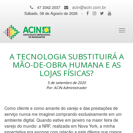
acin@acin.com.br
47 3342 2037
Sábado, 08 de Agosto de 2026
-
Toggl
navig
A TECNOLOGIA SUBSTITUIRÁ A
MÃO-DE-OBRA HUMANA E AS
LOJAS FÍSICAS?
5 de setembro de 2020
Por: ACIN Administrador
Como cliente e como amante do varejo e das prestações de
serviço nunca me imaginei comprando exclusivamente em um
ambiente digital. Quando estive em janeiro na maior feira de
varejo do mundo: a NRF, realizada em Nova York, a minha
expectativa era enorme com relação a este dilema que cresce