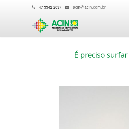
acin@acin.com.br
47 3342 2037
É preciso surfa