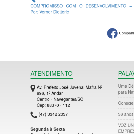
lendo
COMPROMISSO COM O DESENVOLVIMENTO –
Por: Verner Dietterle
ATENDIMENTO
PALA
Uma Déc
Av. Prefeito José Juvenal Mafra Nº
para Na
696, 1º Andar
Centro - Navegantes/SC
Conscie
Cep: 88370 - 112
(47) 3342 2037
36 anos 
VOZ ÚN
Segunda à Sexta
EMPRES