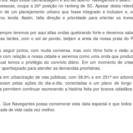
ssoas, ocupa a 20ª posição no ranking de SC. Apesar desta relevâ
m de um planejamento urbano que fosse integrado e inclusivo e, c
ou lenda. Assim, falta direção e prioridade para orientar os inves
Sempre teremos por aqui altas ondas quebrando forte e devemos saber
das tardes, com o sol se pondo, beijam a areia da nossa praia do P
 seguir juntos, com muita conversa, mas com ritmo forte e visão a
ade com relação a nossa cidade e seremos como uma onda que produz
l temos o privilégio do convívio diário. Em um momento de crise 
 aperfeiçoado para atender as demandas prioritárias.
na em urbanização de vias públicas, com 38,9% e em 251ª em arbori
novam pelas ações do dia-a-dia, conectadas a um plano de longo
permitem continuar escrevendo a história feita por bravos cidadãos
os. Que Navegantes possa comemorar esta data especial e que todos
ade de vida cada vez melhor.