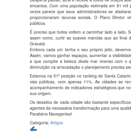
encantos. Com uma população estimada em 81 mil pe
vezes parece que seus administradores se afastara
proporcionaram lacunas sociais. O Plano Diretor vir
públicos.
É preciso que todos voltem a caminhar lado a lado. 
assim como, curtir as suaves marolas que ao final 
Gravatá.
Embora cada um tenha o seu próprio jeito, devemos
Assim, vamos ganhar espaços, aumentar a visibilid
e que compõe a beleza deste mar imenso com o qua
diminuição na arrecadação o planejamento precisa ser
Estamos na 51ª posição no ranking de Santa Catari
vias públicas, com apenas 11%. As cidades se re
acompanhamento de indicadores estratégicos que nos 
sua origem.
Os desafios de cada cidade são bastante específic
agentes da necessária transformação para uma qualid
Parabéns Navegantes!
Categoria:
Artigos
Continue