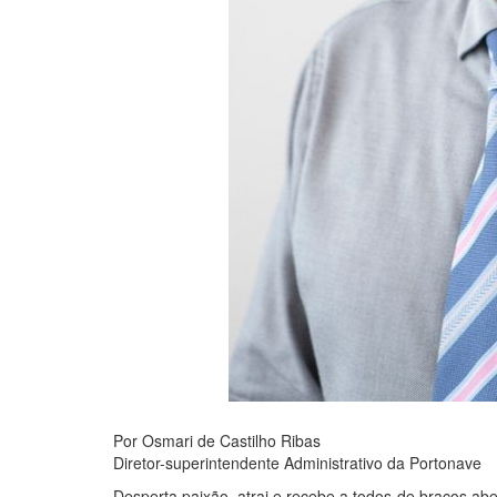
Por Osmari de Castilho Ribas
Diretor-superintendente Administrativo da Portonave
Desperta paixão, atrai e recebe a todos de braços ab