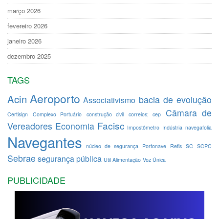
março 2026
fevereiro 2026
janeiro 2026
dezembro 2025
TAGS
Aeroporto
Acin
bacia de evolução
Associativismo
Câmara de
Certisign
Complexo Portuário
construção civil
correios; cep
Facisc
Vereadores
Economia
Impostômetro
Indústria
navegafolia
Navegantes
núcleo de segurança
Portonave
Refis
SC
SCPC
Sebrae
segurança pública
Util Alimentação
Voz Única
PUBLICIDADE