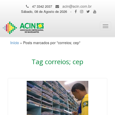
acin@acin.com.br
47 3342 2037
Sábado, 08 de Agosto de 2026
-
Toggl
navig
Início
»
Posts marcados por "correios; cep"
Tag correios; cep