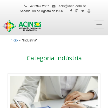
acin@acin.com.br
47 3342 2037
Sábado, 08 de Agosto de 2026
-
Toggl
navig
Início
»
"Indústria"
Categoria Indústria