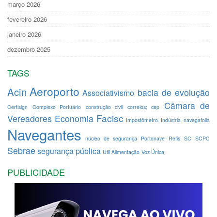
março 2026
fevereiro 2026
janeiro 2026
dezembro 2025
TAGS
Aeroporto
Acin
bacia de evolução
Associativismo
Câmara de
Certisign
Complexo Portuário
construção civil
correios; cep
Facisc
Vereadores
Economia
Impostômetro
Indústria
navegafolia
Navegantes
núcleo de segurança
Portonave
Refis
SC
SCPC
Sebrae
segurança pública
Util Alimentação
Voz Única
PUBLICIDADE