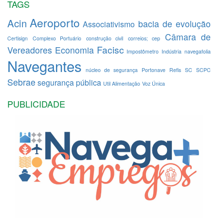
TAGS
Aeroporto
Acin
bacia de evolução
Associativismo
Câmara de
Certisign
Complexo Portuário
construção civil
correios; cep
Facisc
Vereadores
Economia
Impostômetro
Indústria
navegafolia
Navegantes
núcleo de segurança
Portonave
Refis
SC
SCPC
Sebrae
segurança pública
Util Alimentação
Voz Única
PUBLICIDADE