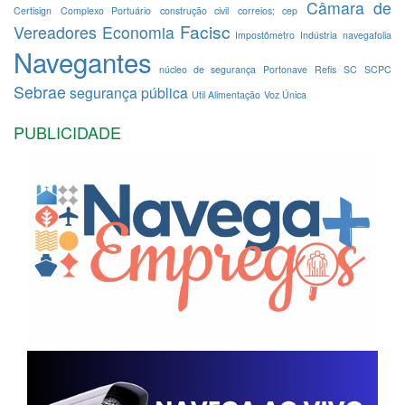
Câmara de
Certisign
Complexo Portuário
construção civil
correios; cep
Facisc
Vereadores
Economia
Impostômetro
Indústria
navegafolia
Navegantes
núcleo de segurança
Portonave
Refis
SC
SCPC
Sebrae
segurança pública
Util Alimentação
Voz Única
PUBLICIDADE