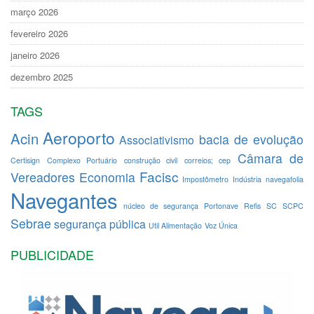
março 2026
fevereiro 2026
janeiro 2026
dezembro 2025
TAGS
Aeroporto
Acin
bacia de evolução
Associativismo
Câmara de
Certisign
Complexo Portuário
construção civil
correios; cep
Facisc
Vereadores
Economia
Impostômetro
Indústria
navegafolia
Navegantes
núcleo de segurança
Portonave
Refis
SC
SCPC
Sebrae
segurança pública
Util Alimentação
Voz Única
PUBLICIDADE