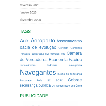
fevereiro 2026
janeiro 2026
dezembro 2025
TAGS
Aeroporto
Acin
Associativismo
bacia de evolução
Certisign
Complexo
Câmara
Portuário
construção civil
correios; cep
Facisc
de Vereadores
Economia
Impostômetro
Indústria
navegafolia
Navegantes
núcleo de segurança
Sebrae
Portonave
Refis
SC
SCPC
segurança pública
Util Alimentação
Voz Única
PUBLICIDADE