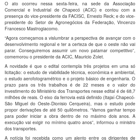
O ato ocorreu nessa sexta-feira, na sede da Associação
Comercial e Industrial de Chapecó (ACIC) e contou com a
presença do vice-presidente da FACISC, Ernesto Reck; e do vice-
presidente do Setor de Agronegócios da Federação, Vincenzo
Francesco Mastrogiacomo.
“Agora começamos a vislumbrar a perspectiva de avançar com o
desenvolvimento regional e ter a certeza de que o oeste não vai
parar. Conseguiremos assumir um novo patamar competitivo”,
comemorou o presidente da ACIC, Mauricio Zolet.
A novidade é que o edital contempla três projetos em uma só
licitação: o estudo de viabilidade técnica, econômica e ambiental,
o estudo aerofotogramétrico e o projeto básico de engenharia. O
prazo para os três trabalhos é de 22 meses e o valor do
investimento do Ministério dos Transportes nesse edital é de 68,7
milhões de reais. O eixo da ferrovia está definido (Itajaí-Chapecó-
São Miguel do Oeste-Dionisio Cerqueira), mas o estudo pode
propor derivações de até 50 quilômetros. “Vamos ganhar tempo
para poder iniciar a obra dentro de no máximo dois anos. A
execução vai exigir no mínimo quatro anos”, informou o ministro
dos transportes.
A notícia foi recebida como um alento entre os dirigentes de