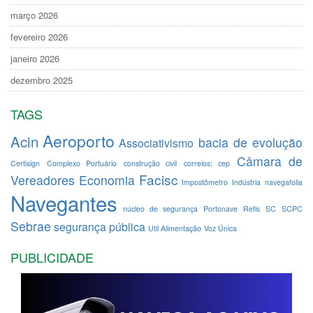
março 2026
fevereiro 2026
janeiro 2026
dezembro 2025
TAGS
Aeroporto
Acin
bacia de evolução
Associativismo
Câmara de
Certisign
Complexo Portuário
construção civil
correios; cep
Facisc
Vereadores
Economia
Impostômetro
Indústria
navegafolia
Navegantes
núcleo de segurança
Portonave
Refis
SC
SCPC
Sebrae
segurança pública
Util Alimentação
Voz Única
PUBLICIDADE