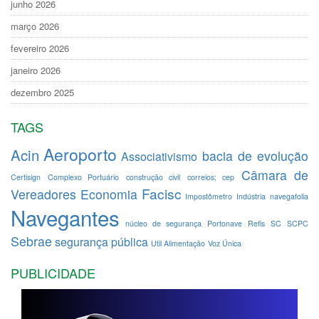
junho 2026
março 2026
fevereiro 2026
janeiro 2026
dezembro 2025
TAGS
Aeroporto
Acin
bacia de evolução
Associativismo
Câmara de
Certisign
Complexo Portuário
construção civil
correios; cep
Facisc
Vereadores
Economia
Impostômetro
Indústria
navegafolia
Navegantes
núcleo de segurança
Portonave
Refis
SC
SCPC
Sebrae
segurança pública
Util Alimentação
Voz Única
PUBLICIDADE