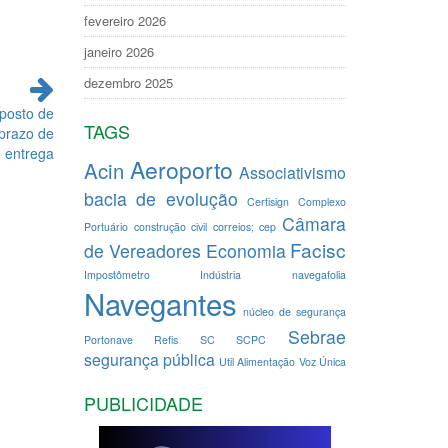
fevereiro 2026
janeiro 2026
dezembro 2025
posto de
TAGS
prazo de
entrega
Aeroporto
Acin
Associativismo
bacia de evolução
Certisign
Complexo
Câmara
Portuário
construção civil
correios; cep
Facisc
de Vereadores
Economia
Impostômetro
Indústria
navegafolia
Navegantes
núcleo de segurança
Sebrae
Portonave
Refis
SC
SCPC
segurança pública
Util Alimentação
Voz Única
PUBLICIDADE