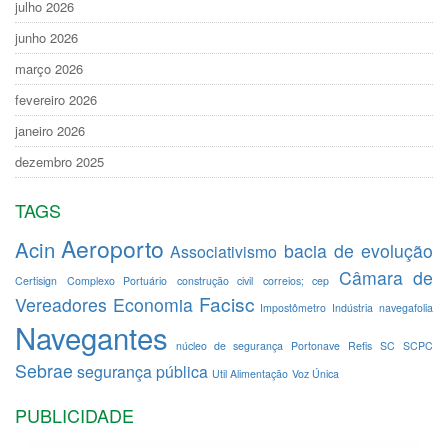
julho 2026
junho 2026
março 2026
fevereiro 2026
janeiro 2026
dezembro 2025
TAGS
Aeroporto
Acin
bacia de evolução
Associativismo
Câmara de
Certisign
Complexo Portuário
construção civil
correios; cep
Facisc
Vereadores
Economia
Impostômetro
Indústria
navegafolia
Navegantes
núcleo de segurança
Portonave
Refis
SC
SCPC
Sebrae
segurança pública
Util Alimentação
Voz Única
PUBLICIDADE