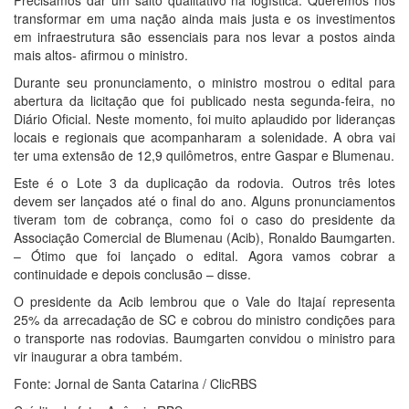
Precisamos dar um salto qualitativo na logística. Queremos nos
transformar em uma nação ainda mais justa e os investimentos
em infraestrutura são essenciais para nos levar a postos ainda
mais altos- afirmou o ministro.
Durante seu pronunciamento, o ministro mostrou o edital para
abertura da licitação que foi publicado nesta segunda-feira, no
Diário Oficial. Neste momento, foi muito aplaudido por lideranças
locais e regionais que acompanharam a solenidade. A obra vai
ter uma extensão de 12,9 quilômetros, entre Gaspar e Blumenau.
Este é o Lote 3 da duplicação da rodovia. Outros três lotes
devem ser lançados até o final do ano. Alguns pronunciamentos
tiveram tom de cobrança, como foi o caso do presidente da
Associação Comercial de Blumenau (Acib), Ronaldo Baumgarten.
– Ótimo que foi lançado o edital. Agora vamos cobrar a
continuidade e depois conclusão – disse.
O presidente da Acib lembrou que o Vale do Itajaí representa
25% da arrecadação de SC e cobrou do ministro condições para
o transporte nas rodovias. Baumgarten convidou o ministro para
vir inaugurar a obra também.
Fonte: Jornal de Santa Catarina / ClicRBS