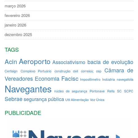
março 2026
fevereiro 2026
janeiro 2026
dezembro 2025
TAGS
Aeroporto
Acin
bacia de evolução
Associativismo
Câmara de
Certisign
Complexo Portuário
construção civil
correios; cep
Facisc
Vereadores
Economia
Impostômetro
Indústria
navegafolia
Navegantes
núcleo de segurança
Portonave
Refis
SC
SCPC
Sebrae
segurança pública
Util Alimentação
Voz Única
PUBLICIDADE