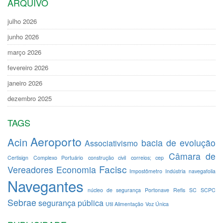
ARQUIVO
julho 2026
junho 2026
março 2026
fevereiro 2026
janeiro 2026
dezembro 2025
TAGS
Aeroporto
Acin
bacia de evolução
Associativismo
Câmara de
Certisign
Complexo Portuário
construção civil
correios; cep
Facisc
Vereadores
Economia
Impostômetro
Indústria
navegafolia
Navegantes
núcleo de segurança
Portonave
Refis
SC
SCPC
Sebrae
segurança pública
Util Alimentação
Voz Única