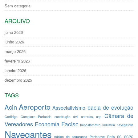
Sem categoria
ARQUIVO
julho 2026
junho 2026
março 2026
fevereiro 2026
janeiro 2026
dezembro 2025
TAGS
Aeroporto
Acin
bacia de evolução
Associativismo
Câmara de
Certisign
Complexo Portuário
construção civil
correios; cep
Facisc
Vereadores
Economia
Impostômetro
Indústria
navegafolia
Navegantes
núcleo de segurança
Portonave
Refis
SC
SCPC