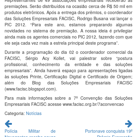
Representantes de 49 associações empresariais receberão as
premiações. Serão distribuídos na ocasião cerca de R$ 50 mil em
produtos eletrônicos. Após a entrega dos prêmios, o coordenador
das Soluções Empresariais FACISC, Rodrigo Busana vai lançar o
PIC 2012. “Para este ano, estamos preparando algumas
novidades no sistema de premiação. A nossa ideia é privilegiar
ainda mais os agentes comerciais no PIC 2012, fazendo com que
ele seja cada vez mais a estrela principal deste programa”.
Durante a programação do dia 02 o coordenador comercial da
FACISC, Sérgio Acy Kollet, vai palestrar sobre “postura
profissional, conhecimento da entidade e das soluções
empresariais”. Ainda haverá espaço para apresentações ligadas
às soluções Printe, Certificação Digital e Certificado de Origem;
além do Blog das Soluções Empresariais FACISC
(www.facisc.blogspot.com).
Para mais informações sobre a 7ª Convenção das Soluções
Empresariais FACISC acesse www.facisc.org.br/7aconvencao
Categoria:
Notícias
Continue
lendo
Polícia Militar de
Portonave conquista 19º