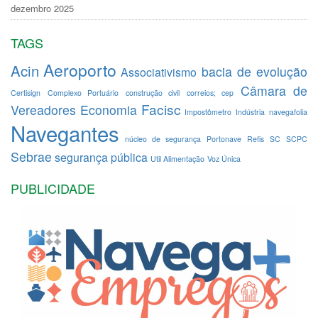
dezembro 2025
TAGS
Aeroporto
Acin
bacia de evolução
Associativismo
Câmara de
Certisign
Complexo Portuário
construção civil
correios; cep
Facisc
Vereadores
Economia
Impostômetro
Indústria
navegafolia
Navegantes
núcleo de segurança
Portonave
Refis
SC
SCPC
Sebrae
segurança pública
Util Alimentação
Voz Única
PUBLICIDADE