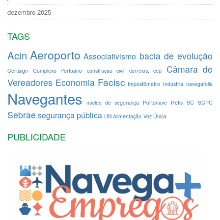
dezembro 2025
TAGS
Aeroporto
Acin
bacia de evolução
Associativismo
Câmara de
Certisign
Complexo Portuário
construção civil
correios; cep
Facisc
Vereadores
Economia
Impostômetro
Indústria
navegafolia
Navegantes
núcleo de segurança
Portonave
Refis
SC
SCPC
Sebrae
segurança pública
Util Alimentação
Voz Única
PUBLICIDADE