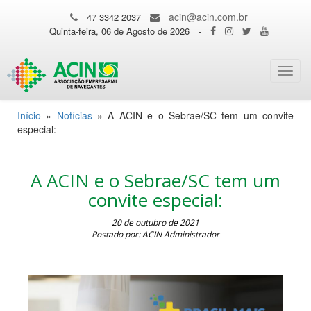
acin@acin.com.br
47 3342 2037
Quinta-feira, 06 de Agosto de 2026
-
Toggl
navig
Início
»
Notícias
»
A ACIN e o Sebrae/SC tem um convite
especial:
A ACIN e o Sebrae/SC tem um
convite especial:
20 de outubro de 2021
Postado por: ACIN Administrador