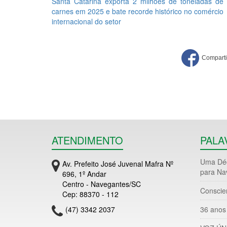
Santa Catarina exporta 2 milhões de toneladas de
carnes em 2025 e bate recorde histórico no comércio
internacional do setor
ATENDIMENTO
PALA
Uma Déc
Av. Prefeito José Juvenal Mafra Nº
para Na
696, 1º Andar
Centro - Navegantes/SC
Conscie
Cep: 88370 - 112
(47) 3342 2037
36 anos 