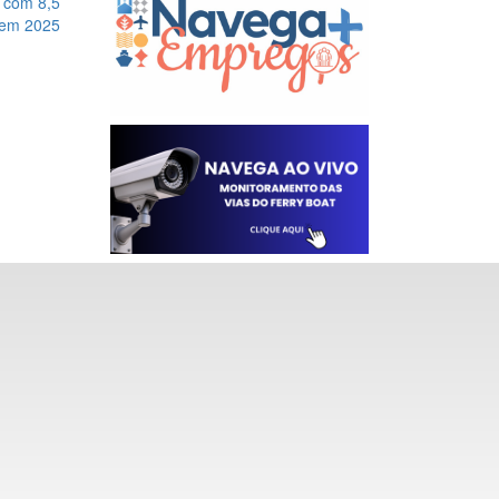
e com 8,5
 em 2025