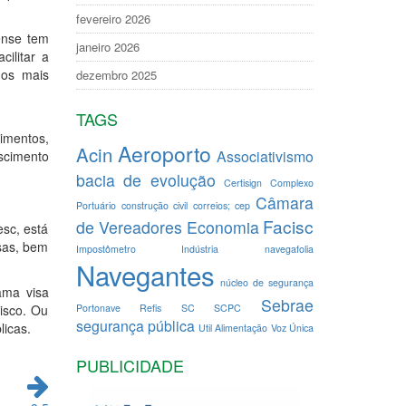
fevereiro 2026
ense tem
janeiro 2026
ilitar a
mos mais
dezembro 2025
TAGS
imentos,
Aeroporto
Acin
Associativismo
scimento
bacia de evolução
Certisign
Complexo
Câmara
Portuário
construção civil
correios; cep
Facisc
de Vereadores
Economia
esc, está
esas, bem
Impostômetro
Indústria
navegafolia
Navegantes
núcleo de segurança
ama visa
Sebrae
isco. Ou
Portonave
Refis
SC
SCPC
segurança pública
licas.
Util Alimentação
Voz Única
PUBLICIDADE