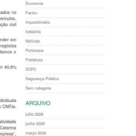
Economia
trados no
Facisc
veículos,
Impostômetro
ção civil
Indústria
eender em
Notícias
negócios
Portonave
itamos o
Prefeitura
am 40,8%
SCPC
Segurança Pública
Sem categoria
ividuais
ARQUIVO
s CNPJs.
julho 2026
tividade
junho 2026
 Catarina
março 2026
mpresa”,