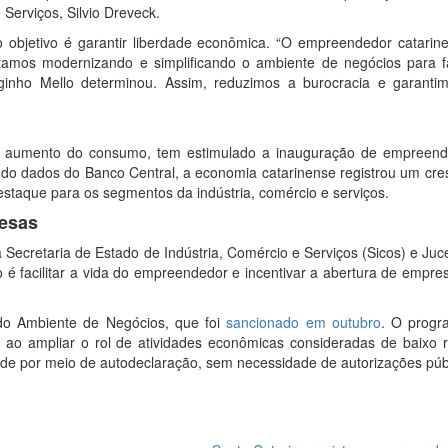
 Serviços, Silvio Dreveck.
o objetivo é garantir liberdade econômica. “O empreendedor catarin
mos modernizando e simplificando o ambiente de negócios para fac
inho Mello determinou. Assim, reduzimos a burocracia e garanti
lo aumento do consumo, tem estimulado a inauguração de empreend
o dados do Banco Central, a economia catarinense registrou um cre
estaque para os segmentos da indústria, comércio e serviços.
resas
Secretaria de Estado de Indústria, Comércio e Serviços (Sicos) e Juc
 é facilitar a vida do empreendedor e incentivar a abertura de empr
do Ambiente de Negócios, que foi
sancionado em outubro
. O progr
s ao ampliar o rol de atividades econômicas consideradas de baixo r
dade por meio de autodeclaração, sem necessidade de autorizações púb