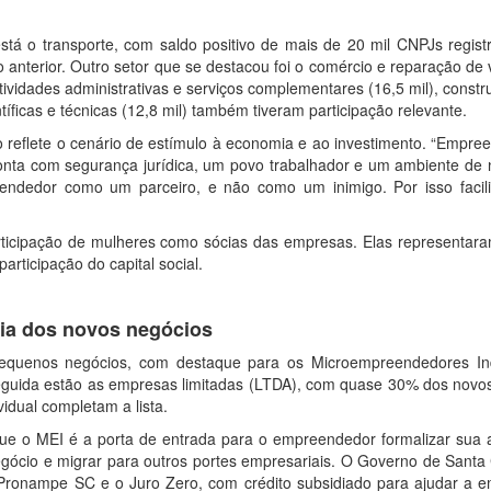
está o transporte, com saldo positivo de mais de 20 mil CNPJs regis
nterior. Outro setor que se destacou foi o comércio e reparação de 
tividades administrativas e serviços complementares (16,5 mil), constru
ntíficas e técnicas (12,8 mil) também tiveram participação relevante.
vo reflete o cenário de estímulo à economia e ao investimento. “Empr
nta com segurança jurídica, um povo trabalhador e um ambiente de 
eendedor como um parceiro, e não como um inimigo. Por isso facil
ticipação de mulheres como sócias das empresas. Elas representar
participação do capital social.
ia dos novos negócios
equenos negócios, com destaque para os Microempreendedores Ind
eguida estão as empresas limitadas (LTDA), com quase 30% dos novo
idual completam a lista.
ue o MEI é a porta de entrada para o empreendedor formalizar sua a
egócio e migrar para outros portes empresariais. O Governo de Santa
 Pronampe SC e o Juro Zero, com crédito subsidiado para ajudar a e