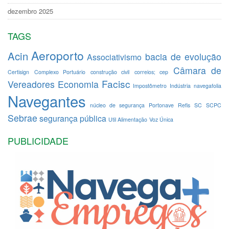
dezembro 2025
TAGS
Aeroporto
Acin
bacia de evolução
Associativismo
Câmara de
Certisign
Complexo Portuário
construção civil
correios; cep
Facisc
Vereadores
Economia
Impostômetro
Indústria
navegafolia
Navegantes
núcleo de segurança
Portonave
Refis
SC
SCPC
Sebrae
segurança pública
Util Alimentação
Voz Única
PUBLICIDADE