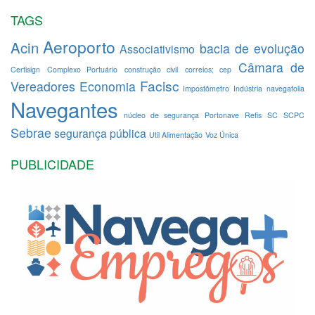
TAGS
Aeroporto
Acin
bacia de evolução
Associativismo
Câmara de
Certisign
Complexo Portuário
construção civil
correios; cep
Facisc
Vereadores
Economia
Impostômetro
Indústria
navegafolia
Navegantes
núcleo de segurança
Portonave
Refis
SC
SCPC
Sebrae
segurança pública
Util Alimentação
Voz Única
PUBLICIDADE