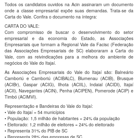
Todos os candidatos ouvidos na Acin assinaram um documento
onde a classe empresarial expõe suas demandas. Trata-se da
Carta do Vale. Confira o documento na íntegra:
CARTA DO VALE:
Com compromisso de buscar o desenvolvimento do setor
empresarial e da economia do Estado, as Associações
Empresariais que formam a Regional Vale da Facisc (Federação
das Associações Empresariais de SC) elaboraram a Carta do
Vale, com as reivindicações para a melhora do ambiente de
negócios do Vale do Itajaí.
As Associações Empresariais do Vale do Itajaí são: Balneário
Camboriú e Camboriú (ACIBALC), Blumenau (ACIB), Brusque
(ACIBr), Gaspar (ACIG), Ilhota (ACIIL), Indaial (ACIDI), Itajaí
(ACII), Navegantes (ACIN), Penha (ACIPEN), Pomerode (ACIP) e
Timbó (ACIMVI).
Representação e Bandeiras do Vale do Itajaí:
• Vale do Itajaí = 54 municípios
• População: 1,5 milhão de habitantes = 24% da população
• Eleitorado: 1,2 milhão de eleitores = 24% do eleitorado
• Representa 31% do PIB de SC
• Representa 28% das empresas de SC