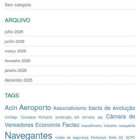
Sem categoria
ARQUIVO
julho 2026
junho 2026
março 2026
fevereiro 2026
janeiro 2026
dezembro 2025
TAGS
Aeroporto
Acin
bacia de evolução
Associativismo
Câmara de
Certisign
Complexo Portuário
construção civil
correios; cep
Facisc
Vereadores
Economia
Impostômetro
Indústria
navegafolia
Navegantes
núcleo de segurança
Portonave
Refis
SC
SCPC