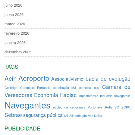
julho 2026
junho 2026
março 2026
fevereiro 2026
janeiro 2026
dezembro 2025
TAGS
Aeroporto
Acin
bacia de evolução
Associativismo
Câmara de
Certisign
Complexo Portuário
construção civil
correios; cep
Facisc
Vereadores
Economia
Impostômetro
Indústria
navegafolia
Navegantes
núcleo de segurança
Portonave
Refis
SC
SCPC
Sebrae
segurança pública
Util Alimentação
Voz Única
PUBLICIDADE