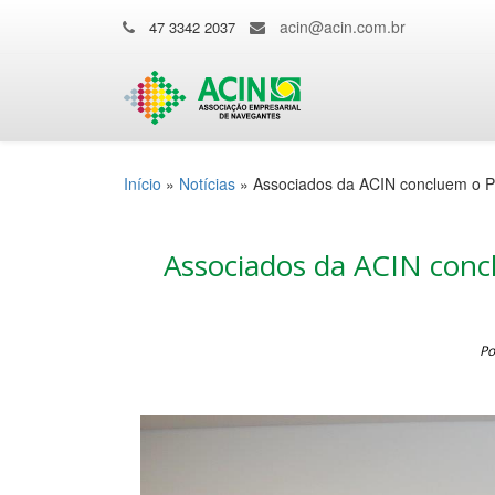
acin@acin.com.br
47 3342 2037
Início
»
Notícias
»
Associados da ACIN concluem o P
Associados da ACIN conc
Po