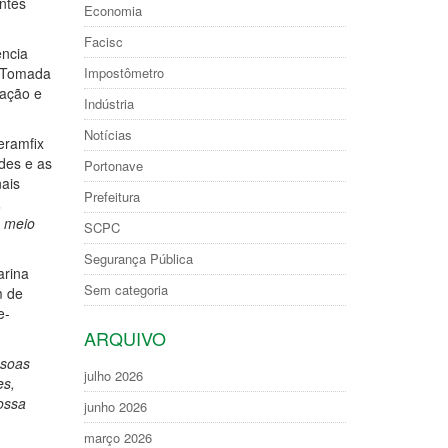
ntes
Economia
Facisc
ência
Impostômetro
e Tomada
uação e
Indústria
Notícias
eramfix
des e as
Portonave
ais
Prefeitura
,
e meio
SCPC
Segurança Pública
arina
Sem categoria
m de
e-
ARQUIVO
ssoas
julho 2026
es,
ossa
junho 2026
março 2026