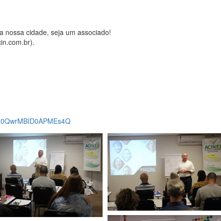
a nossa cidade, seja um associado!
in.com.br).
9oR0QwrMBID0APMEs4Q