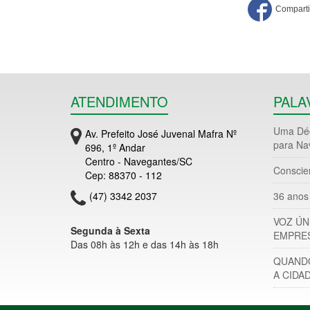
ATENDIMENTO
PALA
Uma Déc
Av. Prefeito José Juvenal Mafra Nº
para Na
696, 1º Andar
Centro - Navegantes/SC
Conscie
Cep: 88370 - 112
(47) 3342 2037
36 anos 
VOZ ÚN
Segunda à Sexta
EMPRES
Das 08h às 12h e das 14h às 18h
QUANDO
A CIDA