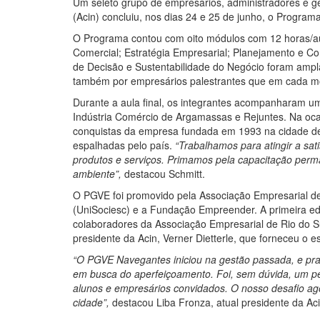
Um seleto grupo de empresários, administradores e 
(Acin) concluiu, nos dias 24 e 25 de junho, o Progra
O Programa contou com oito módulos com 12 horas/au
Comercial; Estratégia Empresarial; Planejamento e Co
de Decisão e Sustentabilidade do Negócio foram amp
também por empresários palestrantes que em cada m
Durante a aula final, os integrantes acompanharam um
Indústria Comércio de Argamassas e Rejuntes. Na ocasi
conquistas da empresa fundada em 1993 na cidade de
espalhadas pelo país.
“Trabalhamos para atingir a sat
produtos e serviços. Primamos pela capacitação per
ambiente”,
destacou Schmitt.
O PGVE foi promovido pela Associação Empresarial d
(UniSociesc) e a Fundação Empreender. A primeira e
colaboradores da Associação Empresarial de Rio do S
presidente da Acin, Verner Dietterle, que forneceu o 
“O PGVE Navegantes iniciou na gestão passada, e pra 
em busca do aperfeiçoamento. Foi, sem dúvida, um per
alunos e empresários convidados. O nosso desafio ag
cidade”,
destacou Liba Fronza, atual presidente da Aci