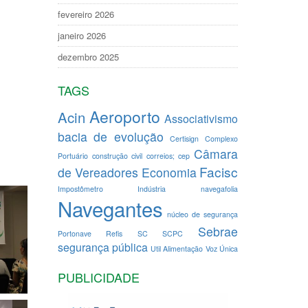
fevereiro 2026
janeiro 2026
dezembro 2025
TAGS
Aeroporto
Acin
Associativismo
bacia de evolução
Certisign
Complexo
Câmara
Portuário
construção civil
correios; cep
Facisc
de Vereadores
Economia
Impostômetro
Indústria
navegafolia
Navegantes
núcleo de segurança
Sebrae
Portonave
Refis
SC
SCPC
segurança pública
Util Alimentação
Voz Única
PUBLICIDADE