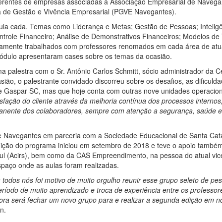
gerentes de empresas associadas à Associação Empresarial de Navega
ma de Gestão e Vivência Empresarial (PGVE Navegantes).
la cada. Temas como Liderança e Metas; Gestão de Pessoas; Intelig
ntrole Financeiro; Análise de Demonstrativos Financeiros; Modelos d
lamente trabalhados com professores renomados em cada área de at
ódulo apresentaram cases sobre os temas da ocasião.
a palestra com o Sr. Antônio Carlos Schmitt, sócio administrador da C
ão, o palestrante convidado discorreu sobre os desafios, as dificulda
 Gaspar SC, mas que hoje conta com outras nove unidades operacion
isfação do cliente através da melhoria contínua dos processos internos
manente dos colaboradores, sempre com atenção a segurança, saúde 
e Navegantes em parceria com a Sociedade Educacional de Santa Cat
dição do programa iniciou em setembro de 2018 e teve o apoio també
ul (Acirs), bem como da CAS Empreendimento, na pessoa do atual vic
espaço onde as aulas foram realizadas.
todos nós foi motivo de muito orgulho reunir esse grupo seleto de pe
íodo de muito aprendizado e troca de experiência entre os professor
ora será fechar um novo grupo para e realizar a segunda edição em n
n.