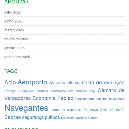
ARQUIVO
julho 2026
junho 2026
março 2026
fevereiro 2026
janeiro 2026
dezembro 2025
TAGS
Aeroporto
Acin
bacia de evolução
Associativismo
Câmara de
Certisign
Complexo Portuário
construção civil
correios; cep
Facisc
Vereadores
Economia
Impostômetro
Indústria
navegafolia
Navegantes
núcleo de segurança
Portonave
Refis
SC
SCPC
Sebrae
segurança pública
Util Alimentação
Voz Única