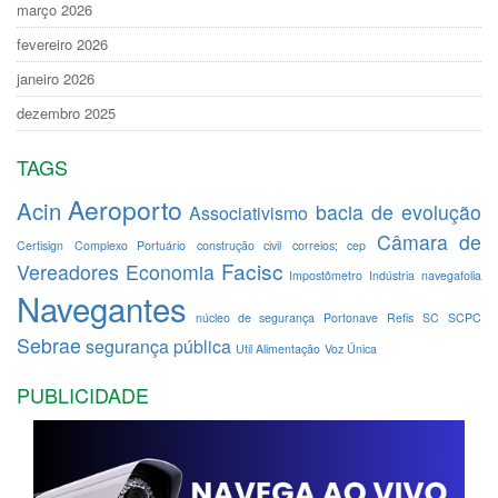
março 2026
fevereiro 2026
janeiro 2026
dezembro 2025
TAGS
Aeroporto
Acin
bacia de evolução
Associativismo
Câmara de
Certisign
Complexo Portuário
construção civil
correios; cep
Facisc
Vereadores
Economia
Impostômetro
Indústria
navegafolia
Navegantes
núcleo de segurança
Portonave
Refis
SC
SCPC
Sebrae
segurança pública
Util Alimentação
Voz Única
PUBLICIDADE