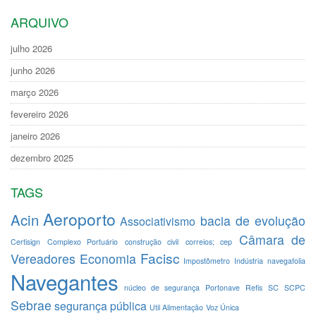
ARQUIVO
julho 2026
junho 2026
março 2026
fevereiro 2026
janeiro 2026
dezembro 2025
TAGS
Aeroporto
Acin
bacia de evolução
Associativismo
Câmara de
Certisign
Complexo Portuário
construção civil
correios; cep
Facisc
Vereadores
Economia
Impostômetro
Indústria
navegafolia
Navegantes
núcleo de segurança
Portonave
Refis
SC
SCPC
Sebrae
segurança pública
Util Alimentação
Voz Única