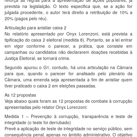
reforça as regras para a apresentação de ações populares, já
prevista na legislalção. O texto especifica que, se a ação for
julgada procedente, o autor terá direito a retribuição de 10% a
20% (pagos pelo réu).
Articulação para anistiar caixa 2
No relatório apresentado por Onyx Lorenzoni, está prevista a
tipificação do caixa 2 eleitoral (medida 8). Portanto, se a lei entrar
em vigor conforme o parecer, a prática, que consiste em
campanhas ou candidatos não declararem doações recebidas à
Justiça Eleitoral, se tornará crime.
Segundo apurou o G1, contudo, há uma articulação na Câmara
para que, quando o parecer for analisado pelo plenário da
Câmara, uma emenda seja apresentada a fim de anistiar quem
tiver praticado o caixa 2 em eleições passadas.
As 12 propostas
Veja abaixo quais foram as 12 propostas de combate à corrupção
apresentadas pelo relator Onyx Lorenzoni:
Medida 1 – Prevenção à corrupção, transparência e teste de
integridade (o teste foi derrubado)
Prevê a aplicação de teste de integridade no serviço público, sem
consequência penal, apenas no âmbito administrativo. O objetivo