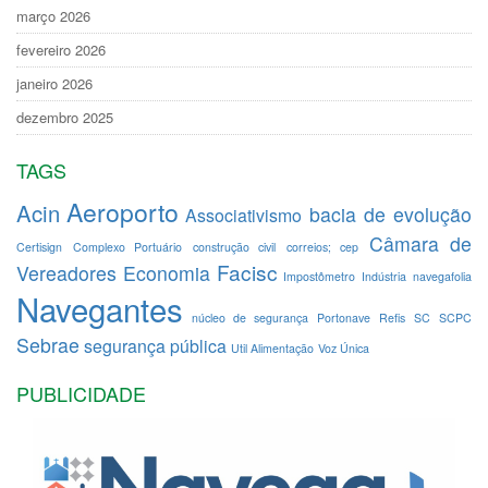
março 2026
fevereiro 2026
janeiro 2026
dezembro 2025
TAGS
Aeroporto
Acin
bacia de evolução
Associativismo
Câmara de
Certisign
Complexo Portuário
construção civil
correios; cep
Facisc
Vereadores
Economia
Impostômetro
Indústria
navegafolia
Navegantes
núcleo de segurança
Portonave
Refis
SC
SCPC
Sebrae
segurança pública
Util Alimentação
Voz Única
PUBLICIDADE