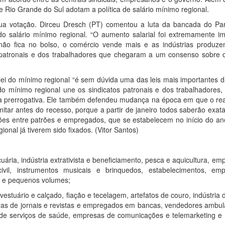
 Rio Grande do Sul adotam a política de salário mínimo regional.
ua votação. Dirceu Dresch (PT) comentou a luta da bancada do Par
 do salário mínimo regional. “O aumento salarial foi extremamente i
não fica no bolso, o comércio vende mais e as indústrias produze
 patronais e dos trabalhadores que chegaram a um consenso sobre 
ei do mínimo regional “é sem dúvida uma das leis mais importantes d
o mínimo regional une os sindicatos patronais e dos trabalhadores,
 sua prerrogativa. Ele também defendeu mudança na época em que o re
itar antes do recesso, porque a partir de janeiro todos saberão exa
ões entre patrões e empregados, que se estabelecem no início do ano
onal já tiverem sido fixados. (Vitor Santos)
uária, indústria extrativista e beneficiamento, pesca e aquicultura, e
civil, instrumentos musicais e brinquedos, estabelecimentos, em
s e pequenos volumes;
estuário e calçado, fiação e tecelagem, artefatos de couro, indústria 
oras de jornais e revistas e empregados em bancas, vendedores ambul
de serviços de saúde, empresas de comunicações e telemarketing e i