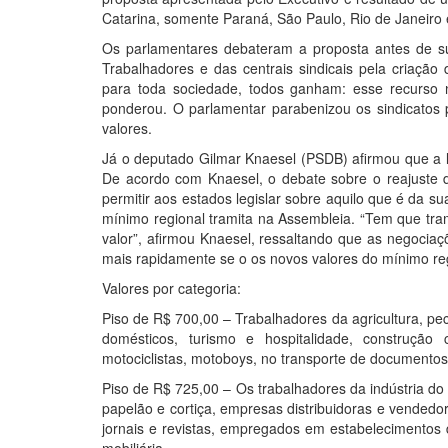
Catarina, somente Paraná, São Paulo, Rio de Janeiro e
Os parlamentares debateram a proposta antes de s
Trabalhadores e das centrais sindicais pela criação
para toda sociedade, todos ganham: esse recurso 
ponderou. O parlamentar parabenizou os sindicatos
valores.
Já o deputado Gilmar Knaesel (PSDB) afirmou que a l
De acordo com Knaesel, o debate sobre o reajuste d
permitir aos estados legislar sobre aquilo que é da
mínimo regional tramita na Assembleia. “Tem que tram
valor”, afirmou Knaesel, ressaltando que as negociaç
mais rapidamente se o os novos valores do mínimo regi
Valores por categoria:
Piso de R$ 700,00 – Trabalhadores da agricultura, pec
domésticos, turismo e hospitalidade, construção 
motociclistas, motoboys, no transporte de documento
Piso de R$ 725,00 – Os trabalhadores da indústria do v
papelão e cortiça, empresas distribuidoras e vended
jornais e revistas, empregados em estabelecimentos 