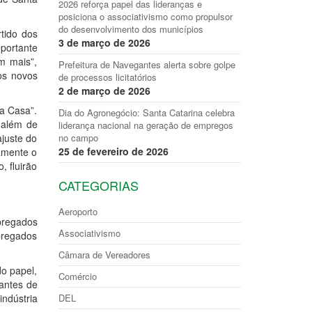
2026 reforça papel das lideranças e
posiciona o associativismo como propulsor
do desenvolvimento dos municípios
tido dos
3 de março de 2026
mportante
m mais”,
Prefeitura de Navegantes alerta sobre golpe
os novos
de processos licitatórios
2 de março de 2026
a Casa”.
Dia do Agronegócio: Santa Catarina celebra
 além de
liderança nacional na geração de empregos
ajuste do
no campo
25 de fevereiro de 2026
tamente o
, fluirão
CATEGORIAS
Aeroporto
mpregados
Associativismo
pregados
Câmara de Vereadores
do papel,
Comércio
antes de
ndústria
DEL