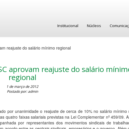
Institucional
Núcleos
Comunica
m reajuste do salário mínimo regional
SC aprovam reajuste do salário mínim
regional
1 de março de 2012
Postado por: admin
ovado por unanimidade o reajuste de cerca de 10% no salário mínimo 
as quatro faixas salariais previstas na Lei Complementar nº 459/09. 
panhada por representantes dos movimentos sindicais de trabalha
m acordo entre as centrais sindicais, empresários e o governo. Além