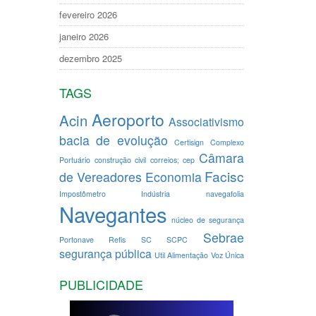
fevereiro 2026
janeiro 2026
dezembro 2025
TAGS
Aeroporto
Acin
Associativismo
bacia de evolução
Certisign
Complexo
Câmara
Portuário
construção civil
correios; cep
Facisc
de Vereadores
Economia
Impostômetro
Indústria
navegafolia
Navegantes
núcleo de segurança
Sebrae
Portonave
Refis
SC
SCPC
segurança pública
Util Alimentação
Voz Única
PUBLICIDADE