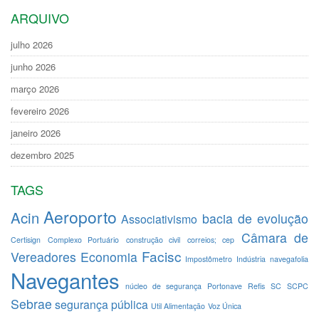
ARQUIVO
julho 2026
junho 2026
março 2026
fevereiro 2026
janeiro 2026
dezembro 2025
TAGS
Aeroporto
Acin
bacia de evolução
Associativismo
Câmara de
Certisign
Complexo Portuário
construção civil
correios; cep
Facisc
Vereadores
Economia
Impostômetro
Indústria
navegafolia
Navegantes
núcleo de segurança
Portonave
Refis
SC
SCPC
Sebrae
segurança pública
Util Alimentação
Voz Única