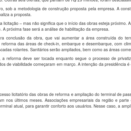
ero, sob a metodologia de construção proposta pela empresa. A const
liza a proposta.
 licitação – mas não significa que o início das obras esteja próximo. A
. A próxima fase será a análise de habilitação da empresa.
ra conclusão da obra, que vai aumentar a área construída do ter
e reforma das áreas de check-in, embarque e desembarque, com clim
 escadas rolantes. Sanitários serão ampliados, bem como as áreas comer
, a reforma deve ser tocada enquanto segue o processo de privati
udos de viabilidade começaram em março. A intenção da presidência é
esso licitatório das obras de reforma e ampliação do terminal de pas
ram nos últimos meses. Associações empresariais da região e parte 
rminal atual, para garantir conforto aos usuários. Nesse caso, a amp