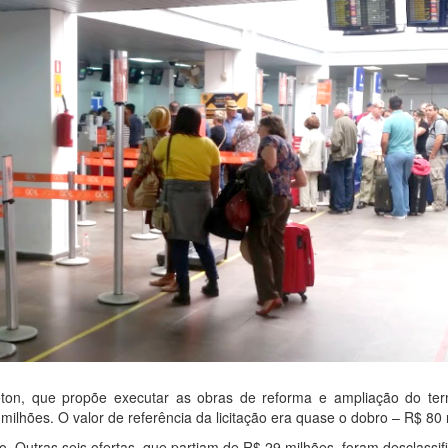
reton, que propõe executar as obras de reforma e ampliação do ter
ilhões. O valor de referência da licitação era quase o dobro – R$ 80 
o. Outras seis ofertas, que partiam de R$ 29 milhões, foram desclassif