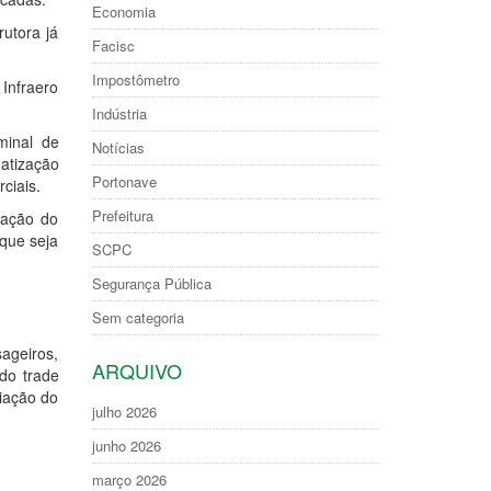
Economia
rutora já
Facisc
Impostômetro
 Infraero
Indústria
minal de
Notícias
atização
Portonave
ciais.
Prefeitura
zação do
 que seja
SCPC
Segurança Pública
Sem categoria
sageiros,
ARQUIVO
do trade
liação do
julho 2026
junho 2026
março 2026