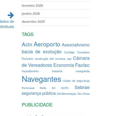
fevereiro 2026
janeiro 2026
dados de
dezembro 2025
ividuais
TAGS
Aeroporto
Acin
Associativismo
bacia de evolução
Certisign
Complexo
Câmara
Portuário
construção civil
correios; cep
Facisc
de Vereadores
Economia
Impostômetro
Indústria
navegafolia
Navegantes
núcleo de segurança
Sebrae
Portonave
Refis
SC
SCPC
segurança pública
Util Alimentação
Voz Única
PUBLICIDADE