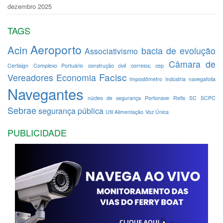
dezembro 2025
TAGS
Aeroporto
Acin
bacia de evolução
Associativismo
Câmara de
Certisign
Complexo Portuário
construção civil
correios; cep
Facisc
Vereadores
Economia
Impostômetro
Indústria
navegafolia
Navegantes
núcleo de segurança
Portonave
Refis
SC
SCPC
Sebrae
segurança pública
Util Alimentação
Voz Única
PUBLICIDADE