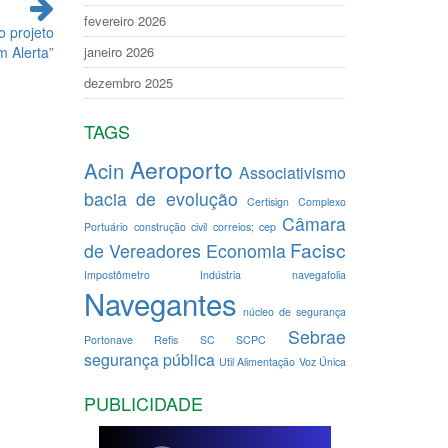
fevereiro 2026
o projeto
m Alerta”
janeiro 2026
dezembro 2025
TAGS
Aeroporto
Acin
Associativismo
bacia de evolução
Certisign
Complexo
Câmara
Portuário
construção civil
correios; cep
Facisc
de Vereadores
Economia
Impostômetro
Indústria
navegafolia
Navegantes
núcleo de segurança
Sebrae
Portonave
Refis
SC
SCPC
segurança pública
Util Alimentação
Voz Única
PUBLICIDADE