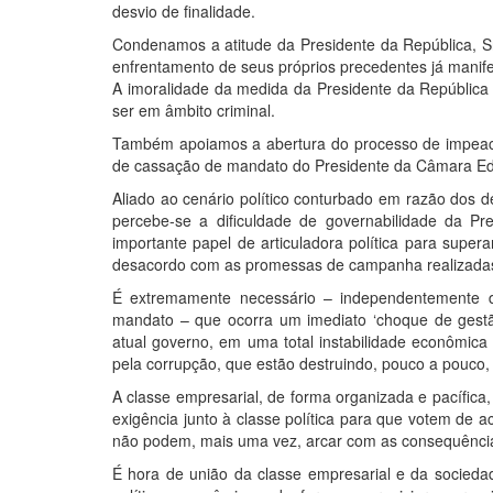
desvio de finalidade.
Condenamos a atitude da Presidente da República, Sr
enfrentamento de seus próprios precedentes já manife
A imoralidade da medida da Presidente da República é
ser em âmbito criminal.
Também apoiamos a abertura do processo de impeac
de cassação de mandato do Presidente da Câmara Ed
Aliado ao cenário político conturbado em razão dos 
percebe-se a dificuldade de governabilidade da P
importante papel de articuladora política para supe
desacordo com as promessas de campanha realizadas, r
É extremamente necessário – independentemente 
mandato – que ocorra um imediato ‘choque de gestão
atual governo, em uma total instabilidade econômica
pela corrupção, que estão destruindo, pouco a pouco,
A classe empresarial, de forma organizada e pacífica
exigência junto à classe política para que votem de
não podem, mais uma vez, arcar com as consequências
É hora de união da classe empresarial e da socied