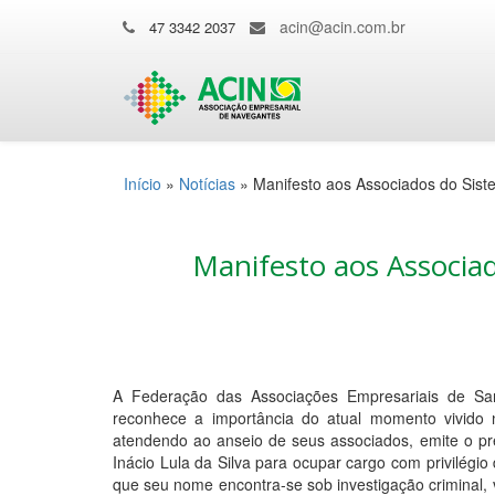
acin@acin.com.br
47 3342 2037
Início
»
Notícias
»
Manifesto aos Associados do Sis
Manifesto aos Associa
A Federação das Associações Empresariais de Sa
reconhece a importância do atual momento vivido n
atendendo ao anseio de seus associados, emite o p
Inácio Lula da Silva para ocupar cargo com privilégio
que seu nome encontra-se sob investigação criminal, v