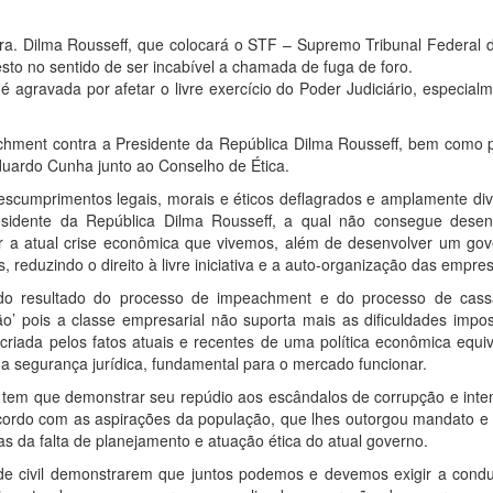
a. Dilma Rousseff, que colocará o STF – Supremo Tribunal Federal d
sto no sentido de ser incabível a chamada de fuga de foro.
 agravada por afetar o livre exercício do Poder Judiciário, especial
hment contra a Presidente da República Dilma Rousseff, bem como 
uardo Cunha junto ao Conselho de Ética.
descumprimentos legais, morais e éticos deflagrados e amplamente di
residente da República Dilma Rousseff, a qual não consegue desen
rar a atual crise econômica que vivemos, além de desenvolver um go
eduzindo o direito à livre iniciativa e a auto-organização das empre
do resultado do processo de impeachment e do processo de cas
’ pois a classe empresarial não suporta mais as dificuldades impos
 criada pelos fatos atuais e recentes de uma política econômica equ
 a segurança jurídica, fundamental para o mercado funcionar.
, tem que demonstrar seu repúdio aos escândalos de corrupção e inten
 acordo com as aspirações da população, que lhes outorgou mandato e
 da falta de planejamento e atuação ética do atual governo.
ade civil demonstrarem que juntos podemos e devemos exigir a cond