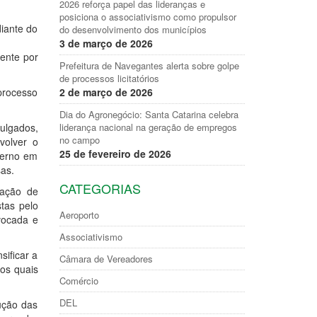
2026 reforça papel das lideranças e
posiciona o associativismo como propulsor
iante do
do desenvolvimento dos municípios
3 de março de 2026
mente por
Prefeitura de Navegantes alerta sobre golpe
de processos licitatórios
processo
2 de março de 2026
Dia do Agronegócio: Santa Catarina celebra
vulgados,
liderança nacional na geração de empregos
no campo
volver o
25 de fevereiro de 2026
verno em
sas.
CATEGORIAS
sação de
tas pelo
Aeroporto
ivocada e
Associativismo
sificar a
Câmara de Vereadores
 os quais
Comércio
DEL
ução das