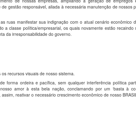
escimento de nossas empresas, ampliando a geração de empregos 
de gestão responsável, aliada à necessária manutenção de nossos pr
as ruas manifestar sua indignação com o atual cenário econômico d
 a classe política/empresarial, os quais novamente estão recaindo 
ta da irresponsabilidade do governo.
os recursos visuais de nosso sistema.
e forma ordeira e pacífica, sem qualquer interferência política part
 nosso amor à esta bela nação, conclamando por um ‘basta à cor
a, assim, reativar o necessário crescimento econômico de nosso BRASI