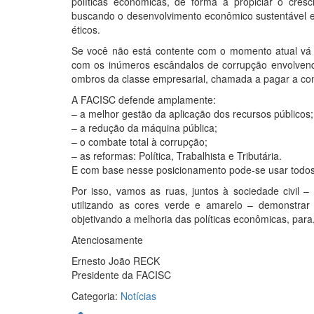
políticas econômicas, de forma a propiciar o cr
buscando o desenvolvimento econômico sustentável e 
éticos.
Se você não está contente com o momento atual vá 
com os inúmeros escândalos de corrupção envolvendo
ombros da classe empresarial, chamada a pagar a con
A FACISC defende amplamente:
– a melhor gestão da aplicação dos recursos públicos;
– a redução da máquina pública;
– o combate total à corrupção;
– as reformas: Política, Trabalhista e Tributária.
E com base nesse posicionamento pode-se usar todos 
Por isso, vamos as ruas, juntos à sociedade civil – d
utilizando as cores verde e amarelo – demonstrar
objetivando a melhoria das políticas econômicas, par
Atenciosamente
Ernesto João RECK
Presidente da FACISC
Categoria:
Notícias