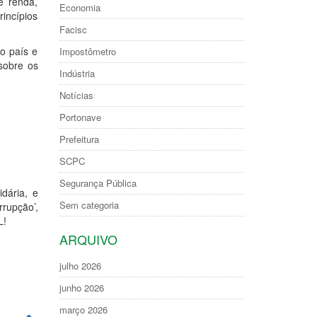
e renda,
Economia
incípios
Facisc
o país e
Impostômetro
sobre os
Indústria
Notícias
Portonave
Prefeitura
SCPC
Segurança Pública
idária, e
Sem categoria
rupção’,
L!
ARQUIVO
julho 2026
junho 2026
março 2026