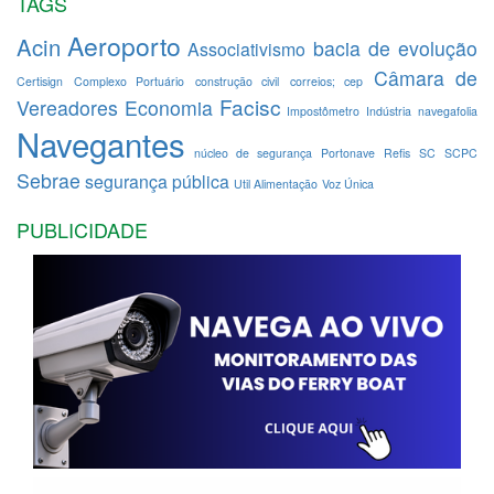
TAGS
Aeroporto
Acin
bacia de evolução
Associativismo
Câmara de
Certisign
Complexo Portuário
construção civil
correios; cep
Facisc
Vereadores
Economia
Impostômetro
Indústria
navegafolia
Navegantes
núcleo de segurança
Portonave
Refis
SC
SCPC
Sebrae
segurança pública
Util Alimentação
Voz Única
PUBLICIDADE