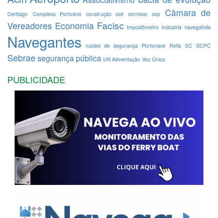
Câmara de
Certisign
Complexo Portuário
construção civil
correios; cep
Facisc
Vereadores
Economia
Impostômetro
Indústria
navegafolia
Navegantes
núcleo de segurança
Portonave
Refis
SC
SCPC
Sebrae
segurança pública
Util Alimentação
Voz Única
PUBLICIDADE