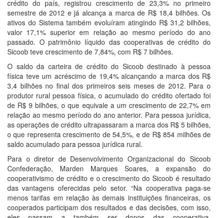
crédito do país, registrou crescimento de 23,3% no primeiro
semestre de 2012 e já alcança a marca de R$ 18,4 bilhões. Os
ativos do Sistema também evoluíram atingindo R$ 31,2 bilhões,
valor 17,1% superior em relação ao mesmo período do ano
passado. O patrimônio líquido das cooperativas de crédito do
Sicoob teve crescimento de 7,84%, com R$ 7 bilhões.
O saldo da carteira de crédito do Sicoob destinado à pessoa
física teve um acréscimo de 19,4% alcançando a marca dos R$
3,4 bilhões no final dos primeiros seis meses de 2012. Para o
produtor rural pessoa física, o acumulado do crédito ofertado foi
de R$ 9 bilhões, o que equivale a um crescimento de 22,7% em
relação ao mesmo período do ano anterior. Para pessoa jurídica,
as operações de crédito ultrapassaram a marca dos R$ 5 bilhões,
o que representa crescimento de 54,5%, e de R$ 854 milhões de
saldo acumulado para pessoa jurídica rural.
Para o diretor de Desenvolvimento Organizacional do Sicoob
Confederação, Marden Marques Soares, a expansão do
cooperativismo de crédito e o crescimento do Sicoob é resultado
das vantagens oferecidas pelo setor. “Na cooperativa paga-se
menos tarifas em relação às demais instituições financeiras, os
cooperados participam dos resultados e das decisões, com isso,
eles passam a também ser donos das cooperativa,