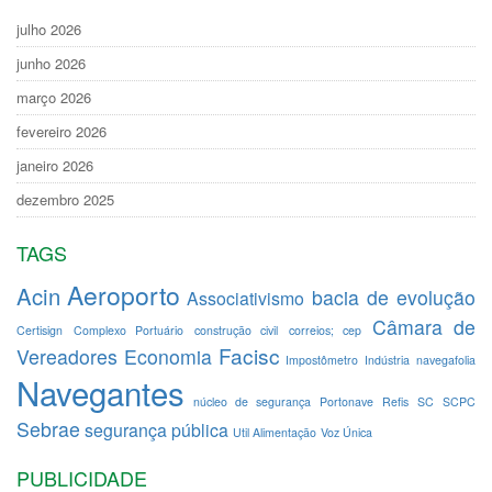
julho 2026
junho 2026
março 2026
fevereiro 2026
janeiro 2026
dezembro 2025
TAGS
Aeroporto
Acin
bacia de evolução
Associativismo
Câmara de
Certisign
Complexo Portuário
construção civil
correios; cep
Facisc
Vereadores
Economia
Impostômetro
Indústria
navegafolia
Navegantes
núcleo de segurança
Portonave
Refis
SC
SCPC
Sebrae
segurança pública
Util Alimentação
Voz Única
PUBLICIDADE