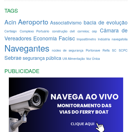
TAGS
Aeroporto
Acin
bacia de evolução
Associativismo
Câmara de
Certisign
Complexo Portuário
construção civil
correios; cep
Facisc
Vereadores
Economia
Impostômetro
Indústria
navegafolia
Navegantes
núcleo de segurança
Portonave
Refis
SC
SCPC
Sebrae
segurança pública
Util Alimentação
Voz Única
PUBLICIDADE