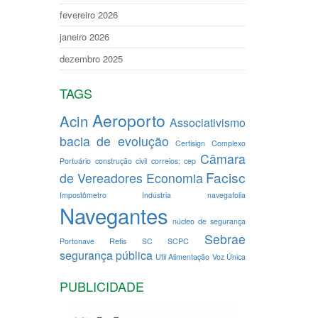
fevereiro 2026
janeiro 2026
dezembro 2025
TAGS
Aeroporto
Acin
Associativismo
bacia de evolução
Certisign
Complexo
Câmara
Portuário
construção civil
correios; cep
Facisc
de Vereadores
Economia
Impostômetro
Indústria
navegafolia
Navegantes
núcleo de segurança
Sebrae
Portonave
Refis
SC
SCPC
segurança pública
Util Alimentação
Voz Única
PUBLICIDADE