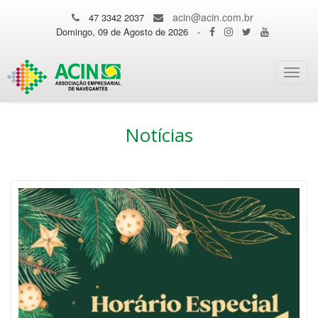
acin@acin.com.br
47 3342 2037
Domingo, 09 de Agosto de 2026
-
Toggl
navig
Notícias