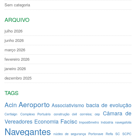
Sem categoria
ARQUIVO
julho 2026
junho 2026
março 2026
fevereiro 2026
janeiro 2026
dezembro 2025
TAGS
Aeroporto
Acin
bacia de evolução
Associativismo
Câmara de
Certisign
Complexo Portuário
construção civil
correios; cep
Facisc
Vereadores
Economia
Impostômetro
Indústria
navegafolia
Navegantes
núcleo de segurança
Portonave
Refis
SC
SCPC