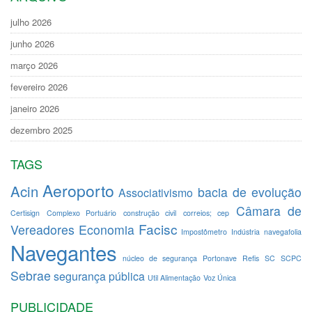
julho 2026
junho 2026
março 2026
fevereiro 2026
janeiro 2026
dezembro 2025
TAGS
Aeroporto
Acin
bacia de evolução
Associativismo
Câmara de
Certisign
Complexo Portuário
construção civil
correios; cep
Facisc
Vereadores
Economia
Impostômetro
Indústria
navegafolia
Navegantes
núcleo de segurança
Portonave
Refis
SC
SCPC
Sebrae
segurança pública
Util Alimentação
Voz Única
PUBLICIDADE