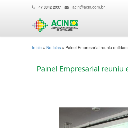
acin@acin.com.br
47 3342 2037
Início
»
Notícias
»
Painel Empresarial reuniu entida
Painel Empresarial reuniu