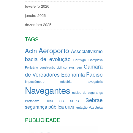
fevereiro 2026
janeiro 2026
dezembro 2025
TAGS
Aeroporto
Acin
Associativismo
bacia de evolução
Certisign
Complexo
Câmara
Portuário
construção civil
correios; cep
Facisc
de Vereadores
Economia
Impostômetro
Indústria
navegafolia
Navegantes
núcleo de segurança
Sebrae
Portonave
Refis
SC
SCPC
segurança pública
Util Alimentação
Voz Única
PUBLICIDADE