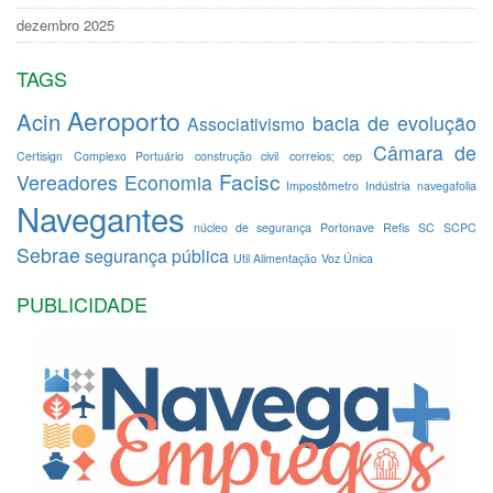
dezembro 2025
TAGS
Aeroporto
Acin
bacia de evolução
Associativismo
Câmara de
Certisign
Complexo Portuário
construção civil
correios; cep
Facisc
Vereadores
Economia
Impostômetro
Indústria
navegafolia
Navegantes
núcleo de segurança
Portonave
Refis
SC
SCPC
Sebrae
segurança pública
Util Alimentação
Voz Única
PUBLICIDADE