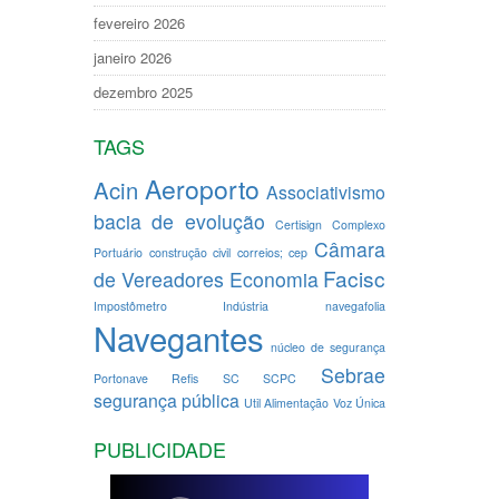
fevereiro 2026
janeiro 2026
dezembro 2025
TAGS
Aeroporto
Acin
Associativismo
bacia de evolução
Certisign
Complexo
Câmara
Portuário
construção civil
correios; cep
Facisc
de Vereadores
Economia
Impostômetro
Indústria
navegafolia
Navegantes
núcleo de segurança
Sebrae
Portonave
Refis
SC
SCPC
segurança pública
Util Alimentação
Voz Única
PUBLICIDADE