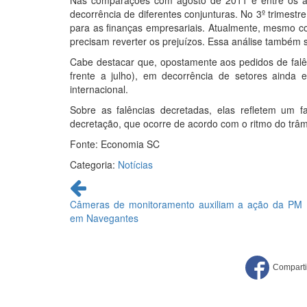
Nas comparações com agosto de 2011 e entre os ac
decorrência de diferentes conjunturas. No 3º trimestr
para as finanças empresariais. Atualmente, mesmo c
precisam reverter os prejuízos. Essa análise também 
Cabe destacar que, opostamente aos pedidos de falên
frente a julho), em decorrência de setores ainda 
internacional.
Sobre as falências decretadas, elas refletem um 
decretação, que ocorre de acordo com o ritmo do trâmit
Fonte: Economia SC
Categoria:
Notícias
Continue
lendo
Câmeras de monitoramento auxiliam a ação da PM
em Navegantes