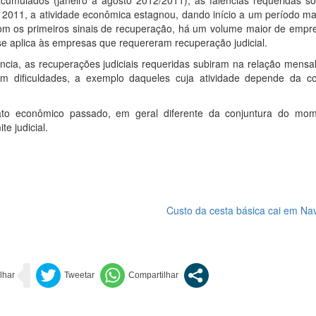
umulados (janeiro a agosto 2012/2011), as falências requeridas 
e 2011, a atividade econômica estagnou, dando início a um período mai
om os primeiros sinais de recuperação, há um volume maior de empr
se aplica às empresas que requereram recuperação judicial.
cia, as recuperações judiciais requeridas subiram na relação mensal
em dificuldades, a exemplo daqueles cuja atividade depende da co
fato econômico passado, em geral diferente da conjuntura do mo
e judicial.
Custo da cesta básica cai em Na