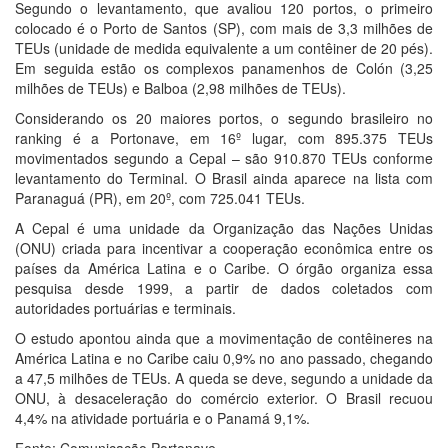
Segundo o levantamento, que avaliou 120 portos, o primeiro
colocado é o Porto de Santos (SP), com mais de 3,3 milhões de
TEUs (unidade de medida equivalente a um contêiner de 20 pés).
Em seguida estão os complexos panamenhos de Colón (3,25
milhões de TEUs) e Balboa (2,98 milhões de TEUs).
Considerando os 20 maiores portos, o segundo brasileiro no
ranking é a Portonave, em 16º lugar, com 895.375 TEUs
movimentados segundo a Cepal – são 910.870 TEUs conforme
levantamento do Terminal. O Brasil ainda aparece na lista com
Paranaguá (PR), em 20º, com 725.041 TEUs.
A Cepal é uma unidade da Organização das Nações Unidas
(ONU) criada para incentivar a cooperação econômica entre os
países da América Latina e o Caribe. O órgão organiza essa
pesquisa desde 1999, a partir de dados coletados com
autoridades portuárias e terminais.
O estudo apontou ainda que a movimentação de contêineres na
América Latina e no Caribe caiu 0,9% no ano passado, chegando
a 47,5 milhões de TEUs. A queda se deve, segundo a unidade da
ONU, à desaceleração do comércio exterior. O Brasil recuou
4,4% na atividade portuária e o Panamá 9,1%.