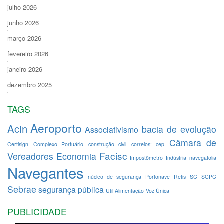
julho 2026
junho 2026
março 2026
fevereiro 2026
janeiro 2026
dezembro 2025
TAGS
Aeroporto
Acin
bacia de evolução
Associativismo
Câmara de
Certisign
Complexo Portuário
construção civil
correios; cep
Facisc
Vereadores
Economia
Impostômetro
Indústria
navegafolia
Navegantes
núcleo de segurança
Portonave
Refis
SC
SCPC
Sebrae
segurança pública
Util Alimentação
Voz Única
PUBLICIDADE