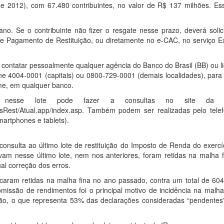
se 2012), com 67.480 contribuintes, no valor de R$ 137 milhões. Es
no. Se o contribuinte não fizer o resgate nesse prazo, deverá solici
 de Pagamento de Restituição, ou diretamente no e-CAC, no serviço E
á contatar pessoalmente qualquer agência do Banco do Brasil (BB) ou l
ne 4004-0001 (capitais) ou 0800-729-0001 (demais localidades), para
me, em qualquer banco.
nesse lote pode fazer a consultas no site da Re
ConsRest/Atual.app/index.asp. Também podem ser realizadas pelo tele
martphones e tablets).
consulta ao último lote de restituição do Imposto de Renda do exerc
am nesse último lote, nem nos anteriores, foram retidas na malha f
ual correção dos erros.
icaram retidas na malha fina no ano passado, contra um total de 60
ssão de rendimentos foi o principal motivo de incidência na malha
zão, o que representa 53% das declarações consideradas “pendentes