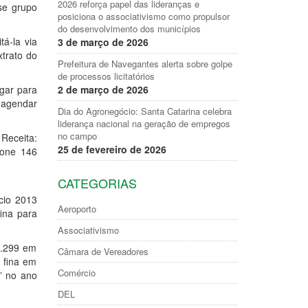
2026 reforça papel das lideranças e
se grupo
posiciona o associativismo como propulsor
do desenvolvimento dos municípios
tá-la via
3 de março de 2026
xtrato do
Prefeitura de Navegantes alerta sobre golpe
de processos licitatórios
igar para
2 de março de 2026
 agendar
Dia do Agronegócio: Santa Catarina celebra
liderança nacional na geração de empregos
no campo
ceita:
25 de fevereiro de 2026
fone 146
CATEGORIAS
ício 2013
Aeroporto
ina para
Associativismo
4.299 em
Câmara de Vereadores
 fina em
Comércio
” no ano
DEL