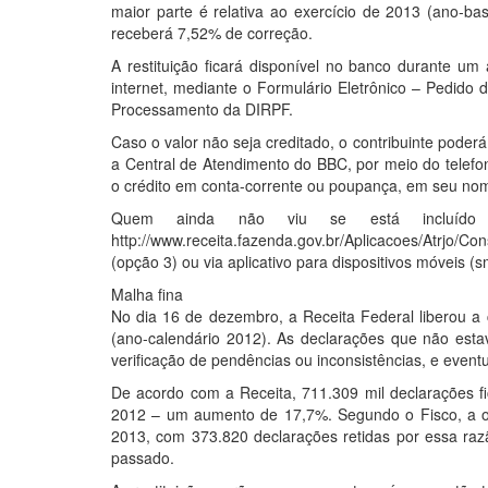
maior parte é relativa ao exercício de 2013 (ano-ba
receberá 7,52% de correção.
A restituição ficará disponível no banco durante um a
internet, mediante o Formulário Eletrônico – Pedido
Processamento da DIRPF.
Caso o valor não seja creditado, o contribuinte poder
a Central de Atendimento do BBC, por meio do telefo
o crédito em conta-corrente ou poupança, em seu no
Quem ainda não viu se está incluído 
http://www.receita.fazenda.gov.br/Aplicacoes/Atrjo/
(opção 3) ou via aplicativo para dispositivos móveis (s
Malha fina
No dia 16 de dezembro, a Receita Federal liberou a 
(ano-calendário 2012). As declarações que não estav
verificação de pendências ou inconsistências, e event
De acordo com a Receita, 711.309 mil declarações f
2012 – um aumento de 17,7%. Segundo o Fisco, a omi
2013, com 373.820 declarações retidas por essa ra
passado.