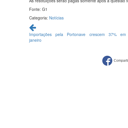
As restituições serão pagas somente após a questão te
Fonte: G1
Categoria:
Notícias
Continue
lendo
Importações pela Portonave crescem 37% em
janeiro