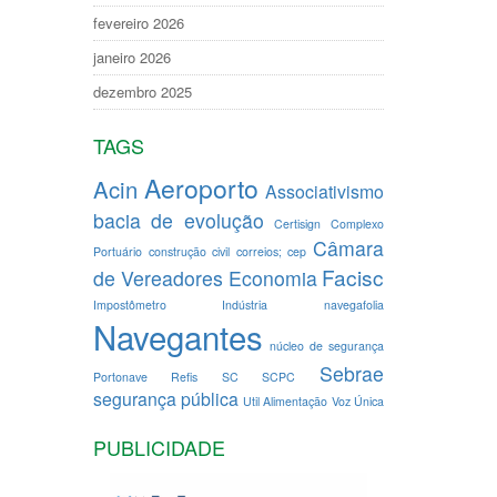
fevereiro 2026
janeiro 2026
dezembro 2025
TAGS
Aeroporto
Acin
Associativismo
bacia de evolução
Certisign
Complexo
Câmara
Portuário
construção civil
correios; cep
Facisc
de Vereadores
Economia
Impostômetro
Indústria
navegafolia
Navegantes
núcleo de segurança
Sebrae
Portonave
Refis
SC
SCPC
segurança pública
Util Alimentação
Voz Única
PUBLICIDADE