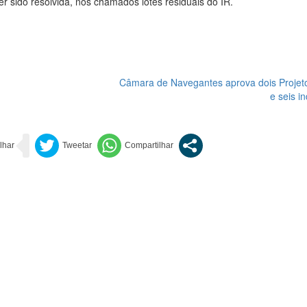
r sido resolvida, nos chamados lotes residuais do IR.
Câmara de Navegantes aprova dois Projeto
e seis i