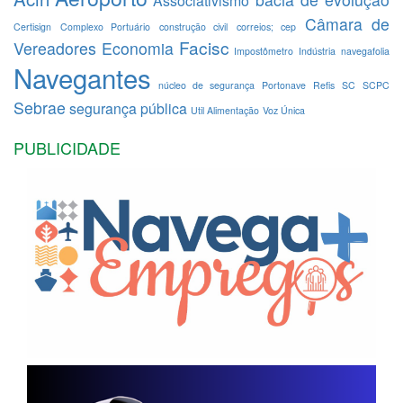
Associativismo
Câmara de
Certisign
Complexo Portuário
construção civil
correios; cep
Facisc
Vereadores
Economia
Impostômetro
Indústria
navegafolia
Navegantes
núcleo de segurança
Portonave
Refis
SC
SCPC
Sebrae
segurança pública
Util Alimentação
Voz Única
PUBLICIDADE