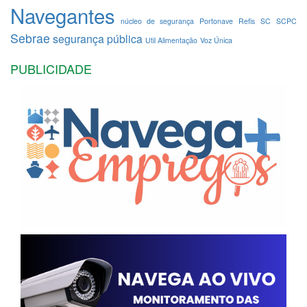
Navegantes
núcleo de segurança
Portonave
Refis
SC
SCPC
Sebrae
segurança pública
Util Alimentação
Voz Única
PUBLICIDADE