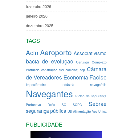
fevereiro 2026
janeiro 2026
dezembro 2025
TAGS
Aeroporto
Acin
Associativismo
bacia de evolução
Certisign
Complexo
Câmara
Portuário
construção civil
correios; cep
Facisc
de Vereadores
Economia
Impostômetro
Indústria
navegafolia
Navegantes
núcleo de segurança
Sebrae
Portonave
Refis
SC
SCPC
segurança pública
Util Alimentação
Voz Única
PUBLICIDADE