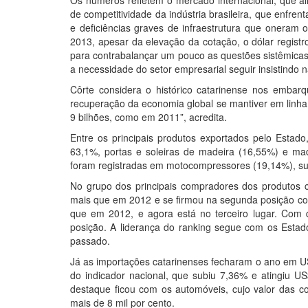
Os números refletem o mercado internacional, que ai
de competitividade da indústria brasileira, que enfren
e deficiências graves de infraestrutura que oneram 
2013, apesar da elevação da cotação, o dólar registro
para contrabalançar um pouco as questões sistêmicas q
a necessidade do setor empresarial seguir insistindo n
Côrte considera o histórico catarinense nos emba
recuperação da economia global se mantiver em linha 
9 bilhões, como em 2011”, acredita.
Entre os principais produtos exportados pelo Estad
63,1%, portas e soleiras de madeira (16,55%) e 
foram registradas em motocompressores (19,14%), su
No grupo dos principais compradores dos produtos c
mais que em 2012 e se firmou na segunda posição c
que em 2012, e agora está no terceiro lugar. Com
posição. A liderança do ranking segue com os Estad
passado.
Já as importações catarinenses fecharam o ano em US$
do indicador nacional, que subiu 7,36% e atingiu US
destaque ficou com os automóveis, cujo valor das 
mais de 8 mil por cento.