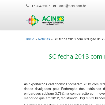
acin@acin.com.br
47 3342 2037
Início
»
Notícias
»
SC fecha 2013 com redução de 2,
SC fecha 2013 com 
As exportações catarinenses fecharam 2013 com re
dados divulgados pela Federação das Indústrias d
embarques subiram 3,76% na comparação com novemb
menor do que em 2012, registrando US$ 8,689 bilhõe