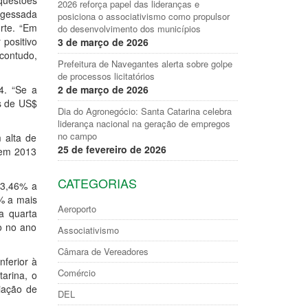
 questões
2026 reforça papel das lideranças e
engessada
posiciona o associativismo como propulsor
rte. “Em
do desenvolvimento dos municípios
 positivo
3 de março de 2026
 contudo,
Prefeitura de Navegantes alerta sobre golpe
de processos licitatórios
4. “Se a
2 de março de 2026
is de US$
Dia do Agronegócio: Santa Catarina celebra
liderança nacional na geração de empregos
no campo
 alta de
25 de fevereiro de 2026
 em 2013
CATEGORIAS
23,46% a
% a mais
Aeroporto
a quarta
o no ano
Associativismo
Câmara de Vereadores
nferior à
Comércio
arina, o
iação de
DEL