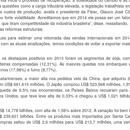
nda inicia o processo de recuperação, a volatilidade do câmbio e as
ta questões como a carga tributária elevada, a legislação trabalhista 
os custos de produção, avalia o presidente da Fiesc, Glauco José Cô
u forte volatilidade. Acreditamos que em 2014 ele possa ser um fator
ue tiram competitividade da indústria brasileira”, disse, ressaltando,
as reformas estruturais.
rques para estimar uma retomada das vendas internacionais em 201
com as atuais sinalizações, temos condições de voltar a exportar ma
o, os destaques positivos em 2013 foram os segmentos de soja, com
madeiras compensadas (12,31%). As maiores quedas nos embarques
ínos (17,98%) e fumo (8,77%).
atarinenses, a maior alta nos pedidos veio da China, que adquiriu 
om US$ 691,615 milhões. O Japão comprou US$ 523,568 milhões, 1,5
 queda de 6,5% nas encomendas, os Países Baixos recuaram para 
os Unidos, que teve leve alta de 0,33% e chegou a US$ 1,021 bilhã
 14,778 bilhões, com alta de 1,56% sobre 2012. A variação foi bem i
$ 239,621 bilhões. Entre os produtos mais importados por Santa Cat
compras saltou de US$ 2,6 milhões para US$ 213,7 milhões, uma var